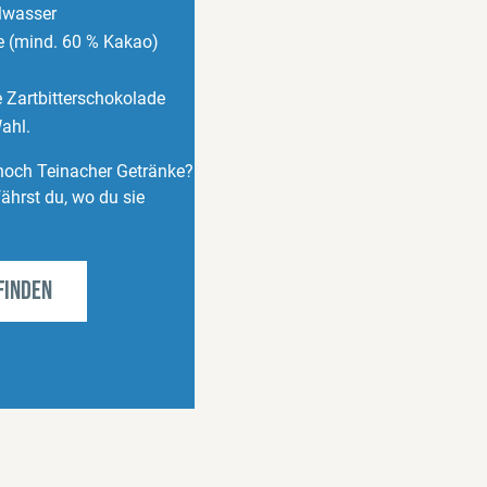
alwasser
e (mind. 60 % Kakao)
 Zartbitterschokolade
ahl.
 noch Teinacher Getränke?
ährst du, wo du sie
finden