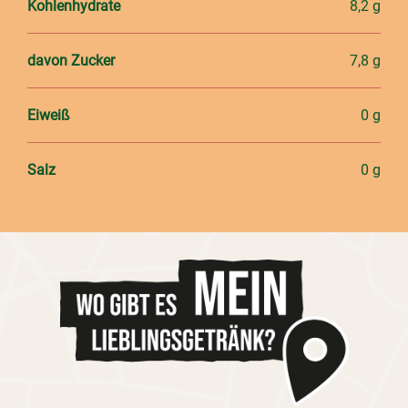
Kohlenhydrate
8,2 g
davon Zucker
7,8 g
Eiweiß
0 g
Salz
0 g