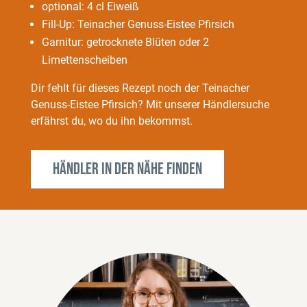
optional: 4 cl Eiweiß
Fill-Up: Teinacher Genuss-Eistee Pfirsich
Garnitur: getrocknete Blüten oder 2
Limettenscheiben
Dir fehlt für dieses Rezept noch der Teinacher
Genuss-Eistee Pfirsich? Mit unserer Händlersuche
erfährst du, wo du ihn bekommst.
Händler in der Nähe finden