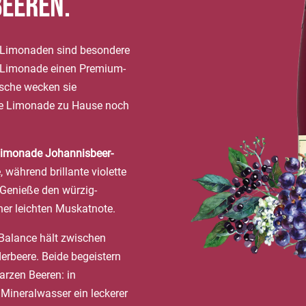
Beeren.
-Limonaden sind besondere
ei Limonade einen Premium-
asche wecken sie
ere Limonade zu Hause noch
Limonade Johannisbeer-
e, während brillante violette
Genieße den würzig-
ner leichten Muskatnote.
Balance hält zwischen
rbeere. Beide begeistern
rzen Beeren: in
Mineralwasser ein leckerer