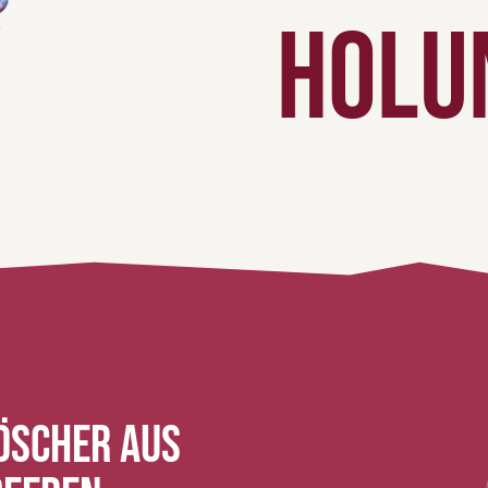
Holu
öscher aus