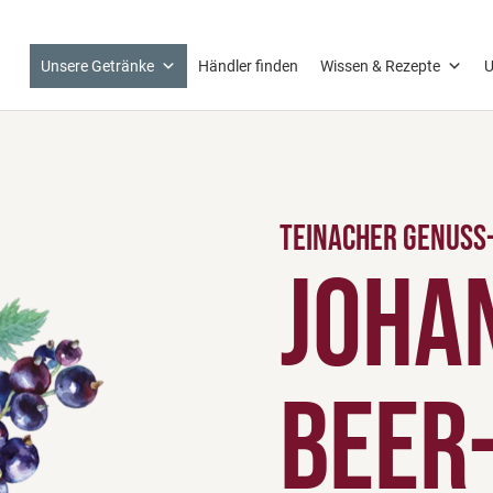
Unsere Getränke
Händler finden
Wissen & Rezepte
U
Teinacher Genuss
Joha
beer