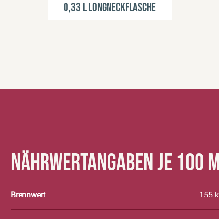
0,33 l Longneckflasche
Nährwertangaben je 100 
Brennwert
155 k