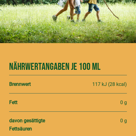
Nährwertangaben je 100 ml
Brennwert
117 kJ (28 kcal)
Fett
0 g
davon gesättigte
0 g
Fettsäuren