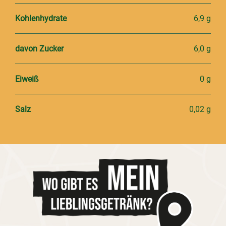
Kohlenhydrate
6,9 g
davon Zucker
6,0 g
Eiweiß
0 g
Salz
0,02 g