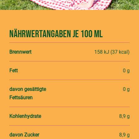
Nährwertangaben je 100 ml
Brennwert
158 kJ (37 kcal)
Fett
0 g
davon gesättigte
0 g
Fettsäuren
Kohlenhydrate
8,9 g
davon Zucker
8,9 g