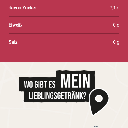
davon Zucker
7,1 g
Eiweiß
0 g
Salz
0 g