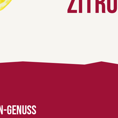
Zitro
n-Genuss