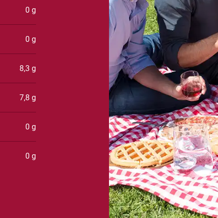
0 g
0 g
8,3 g
7,8 g
0 g
0 g