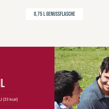
0,75 l Genussflasche
ml
J (33 kcal)