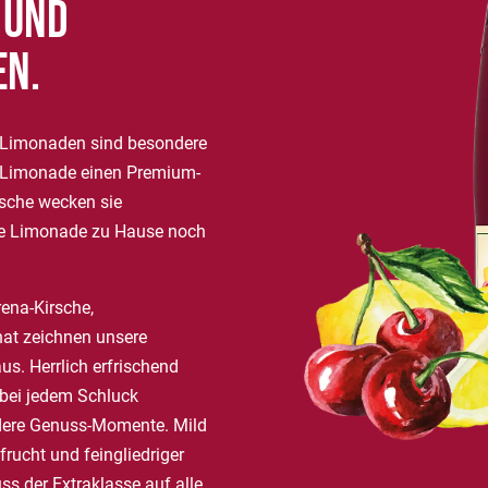
 und
en.
-Limonaden sind besondere
ei Limonade einen Premium-
asche wecken sie
ere Limonade zu Hause noch
ena-Kirsche,
nat zeichnen unsere
us. Herrlich erfrischend
 bei jedem Schluck
ndere Genuss-Momente. Mild
frucht und feingliedriger
s der Extraklasse auf alle