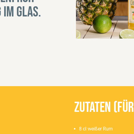
im Glas.
Zutaten (für
8 cl weißer Rum