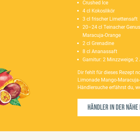
Crushed Ice
4 cl Kokoslikör
3 cl frischer Limettensaft
20–24 cl Teinacher Genu
Maracuja-Orange
2 cl Grenadine
8 cl Ananassaft
Garnitur: 2 Minzzweige, 
Dir fehlt für dieses Rezept 
Limonade Mango-Maracuja-O
Händlersuche erfährst du, 
Händler in der Nähe 