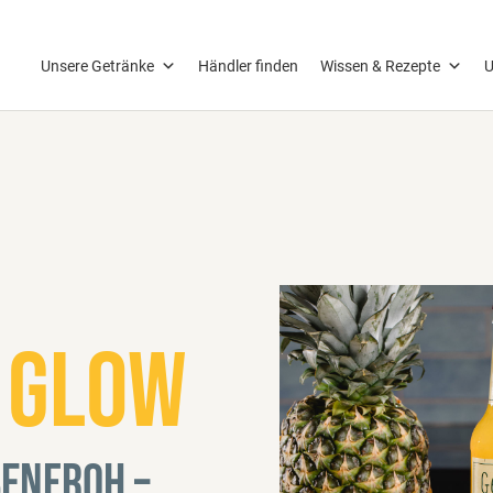
Unsere Getränke
Händler finden
Wissen & Rezepte
U
 Glow
benfroh –