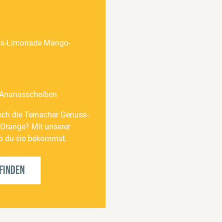
ss-Limonade Mango-
2 Ananasscheiben
noch die Teinacher Genuss-
range? Mit unserer
wo du sie bekommst.
finden