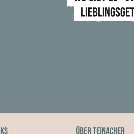
nks
Über Teinacher